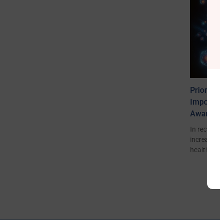
Prioriti
Importa
Awaren
In recent 
increase 
health,...