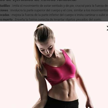
tadillas
: Imita el movimiento de estar sentado y de pie, crucial para la fuerza de
xiones
: involucra la parte superior del cuerpo y el core, similar a los movimiento
ocadas
: mejora la fuerza de la parte inferior del cuerpo e imita caminar o subir 
o muerto
: Enseña la forma correcta de levantar objetos pesados ​​del suelo.
nchas
: Fortalece el core, fundamental para la estabilidad y el equilibrio.
sión
miento funcional ofrece un enfoque holístico del ejercicio, centrándose en desar
. Ya seas un atleta, una persona mayor o algo intermedio, incorporar ejercicios f
vida.
lave
: Entrenamiento funcional, fuerza diaria, movilidad, equilibrio, fuerza musc
ables.
EBRERO, 2024
POR KAMIL MACIAG
ionado Noticias