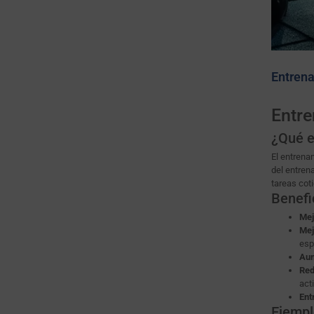
Entrena
Entre
¿Qué e
El entrena
del entren
tareas coti
Benefi
Mej
Mej
esp
Aum
Red
act
Ent
Ejempl