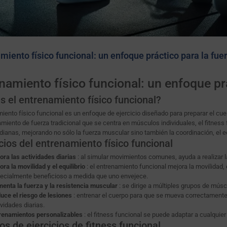
miento físico funcional: un enfoque práctico para la fuer
namiento físico funcional: un enfoque prá
s el entrenamiento físico funcional?
miento físico funcional es un enfoque de ejercicio diseñado para preparar el cuer
amiento de fuerza tradicional que se centra en músculos individuales, el fitness 
dianas, mejorando no sólo la fuerza muscular sino también la coordinación, el equ
cios del entrenamiento físico funcional
ora las actividades diarias
: al simular movimientos comunes, ayuda a realizar l
ora la movilidad y el equilibrio
: el entrenamiento funcional mejora la movilidad, e
ecialmente beneficioso a medida que uno envejece.
enta la fuerza y ​​la resistencia muscular
: se dirige a múltiples grupos de músc
uce el riesgo de lesiones
: entrenar el cuerpo para que se mueva correctamente 
ividades diarias.
renamientos personalizables
: el fitness funcional se puede adaptar a cualquier
os de ejercicios de fitness funcional