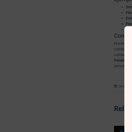
Sen
Fle
Est
Pes
Pla
Conclu
El entrena
cotidianas
calidad de 
Palabras c
personaliz
01 DE F
Relac