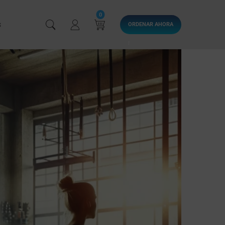
0
S
ORDENAR AHORA
!