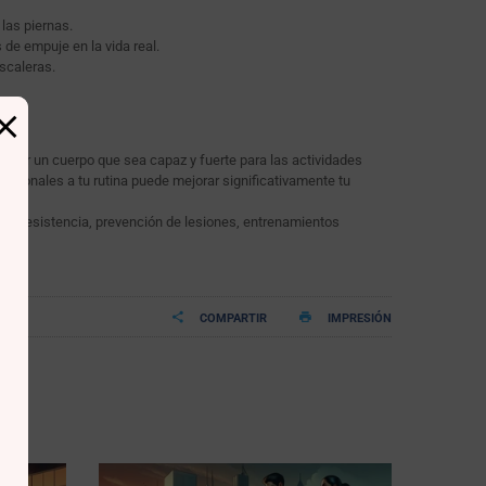
 las piernas.
s de empuje en la vida real.
escaleras.
rollar un cuerpo que sea capaz y fuerte para las actividades
uncionales a tu rutina puede mejorar significativamente tu
ular, resistencia, prevención de lesiones, entrenamientos
COMPARTIR
IMPRESIÓN