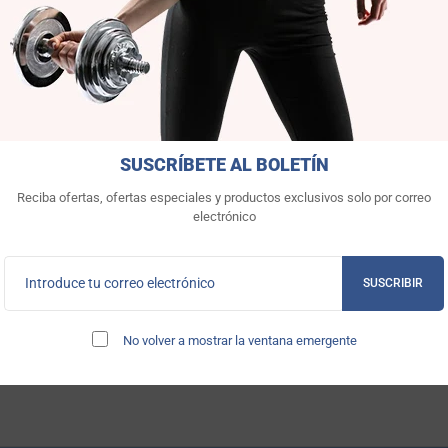
SUSCRÍBETE AL BOLETÍN
zing Mental Health: The
The Impact of Plant-Based D
Reciba ofertas, ofertas especiales y productos exclusivos solo por correo
nce of Mental Health
Workout Performance and R
electrónico
ess
Plant-based diets, rich in fruits, v
whole grains, nuts, seeds, and le
years, there has been a significant
have gaine...
SUSCRIBIR
in awareness surrounding mental
No volver a mostrar la ventana emergente