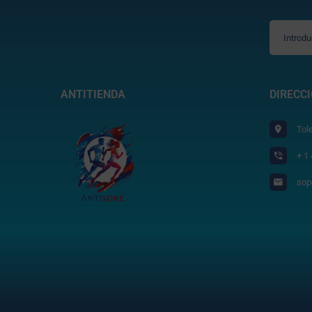
ANTITIENDA
DIRECC
Tol
+ 1
sop