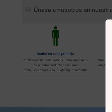
Únase a nosotros en nuestra 
Confía en cada primicia
S
Priorizamos la transparencia. Cada ingrediente
Creemos e
de nuestro producto se obtiene
origen so
meticulosamente y se prueba rigurosamente.