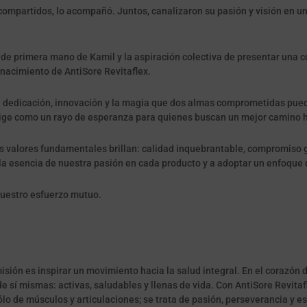
ompartidos, lo acompañó. Juntos, canalizaron su pasión y visión en un
 de primera mano de Kamil y la aspiración colectiva de presentar una
 nacimiento de AntiSore Revitaflex.
 dedicación, innovación y la magia que dos almas comprometidas pueden 
ige como un rayo de esperanza para quienes buscan un mejor camino ha
s valores fundamentales brillan: calidad inquebrantable, compromiso 
 la esencia de nuestra pasión en cada producto y a adoptar un enfoque d
nuestro esfuerzo mutuo.
ión es inspirar un movimiento hacia la salud integral. En el corazón
e sí mismas: activas, saludables y llenas de vida. Con AntiSore Revitafl
ólo de músculos y articulaciones; se trata de pasión, perseverancia y e