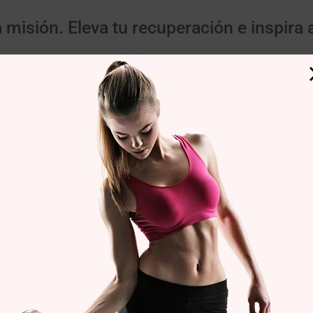
misión. Eleva tu recuperación e inspira 
ostenibilidad en el centro
Haz el salto
n retribuir. Nuestros ingredientes de
Redefine tu recuperación. Experi
stenible garantizan que pisamos con
sinergia del sabor, la salud y el 
cuidado nuestro planeta.
americano. Sumérgete profundame
mundo de AntiSore Revitaflex 