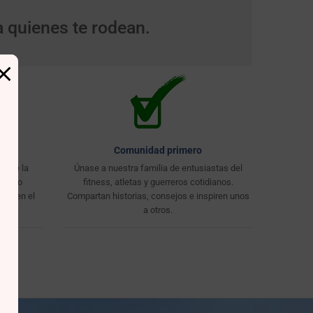
a quienes te rodean.
Comunidad primero
mente la
Únase a nuestra familia de entusiastas del
orgullo
fitness, atletas y guerreros cotidianos.
nte en el
Compartan historias, consejos e inspiren unos
y el
a otros.