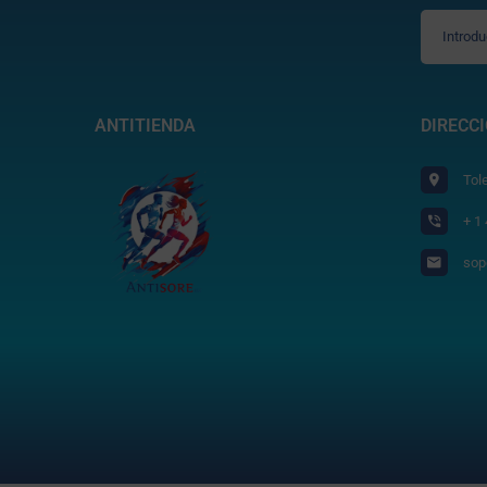
ANTITIENDA
DIRECC
Tol
+ 1
sop